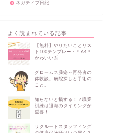
ネガティブ日記
よく読まれている記事
【無料】やりたいことリス
ト100テンプレート＊A4＊
かわいい系
グロームス腫瘍～再発者の
体験談。病院探しと手術の
こと。
知らないと損する！？職業
訓練は退職のタイミングが
重要！
リクルートスタッフィング
の健康保険証はいつ届く？