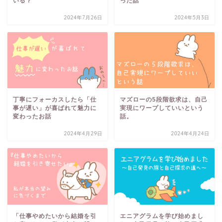
いる？
った話
2024年7月26日
2024年5月3日
丁寧にフォーカスしたら「仕
マズローの5段階欲求は、自己
事が遅い」が喜ばれて魅力に
実現にワープしていいという
変わったお話
話。
2024年4月29日
2024年4月24日
「仕事やめたいから結婚を引
エニアグラムを学び始めまし