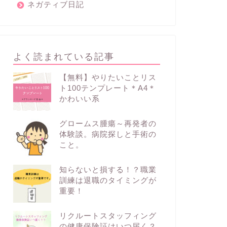
ネガティブ日記
よく読まれている記事
【無料】やりたいことリス
ト100テンプレート＊A4＊
かわいい系
グロームス腫瘍～再発者の
体験談。病院探しと手術の
こと。
知らないと損する！？職業
訓練は退職のタイミングが
重要！
リクルートスタッフィング
の健康保険証はいつ届く？